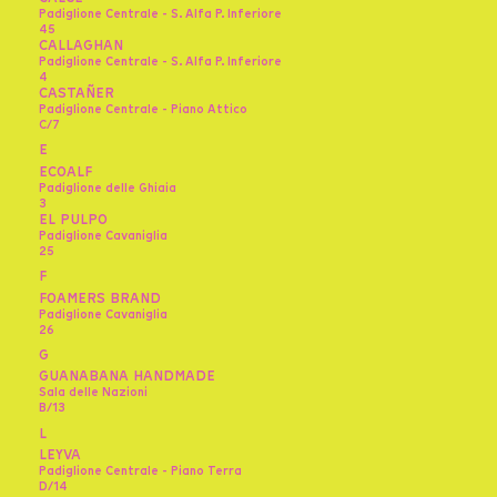
Padiglione Centrale - S. Alfa P. Inferiore
45
CALLAGHAN
Padiglione Centrale - S. Alfa P. Inferiore
4
CASTAÑER
Padiglione Centrale - Piano Attico
C/7
E
ECOALF
Padiglione delle Ghiaia
3
EL PULPO
Padiglione Cavaniglia
25
F
FOAMERS BRAND
Padiglione Cavaniglia
26
G
GUANABANA HANDMADE
Sala delle Nazioni
B/13
L
LEYVA
Padiglione Centrale - Piano Terra
D/14