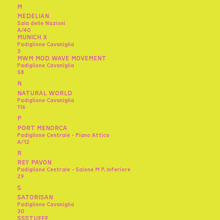
M
MEDELIAN
Sala delle Nazioni
A/40
MUNICH X
Padiglione Cavaniglia
3
MWM MOD WAVE MOVEMENT
Padiglione Cavaniglia
58
N
NATURAL WORLD
Padiglione Cavaniglia
116
P
PORT MENORCA
Padiglione Centrale - Piano Attico
A/12
R
REY PAVON
Padiglione Centrale - Salone M P. Inferiore
29
S
SATORISAN
Padiglione Cavaniglia
30
SSSTUFFF